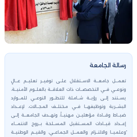
رسالة الجامعة
تعمــل جامعــة الاســتقلال علــى توفيــر تعليــم عــالٍ
ونوعــي فــي التخصصــات ذات العلاقــة بالعلــوم الأمنيــة،
يســتند إلــى رؤيــة شــاملة للتطــور النوعــي للمــوارد
البشــرية وتوظيفهــا فــي مختلــف المجــالات، لإعــداد
ضبــاط وقــادة مؤهليــن مهنيــاً، وتهــدف الجامعــة إلــى
إعــداد قيــادات المســتقبل المســلحة بــروح الانتمــاء
ًوعلميــا والالتــزام والعمــل الجماعــي، والقيــم الوطنيــة