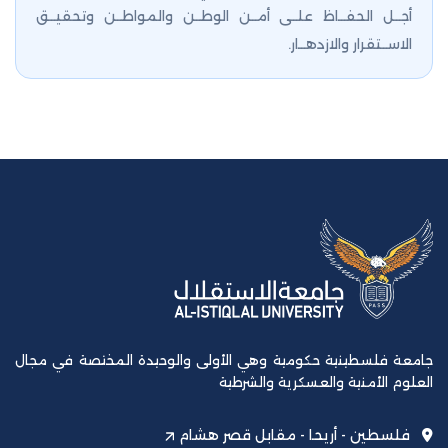
أجــل الحفــاظ علــى أمــن الوطــن والمواطــن وتحقيــق
الاســتقرار والازدهــار.
جامعة فلسطينية حكومية وهي الأولى والوحيدة المختصة في مجال
العلوم الأمنية والعسكرية والشرطية
فلسطين - أريحا - مقابل قصر هشام