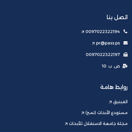
اتصل بنا
0097022322194
pr@pass.ps
0097022322197
ص. ب. 10
روابط هامة
الفينيق
مستودع الأبحاث (تميز)
مجلة جامعة الاستقلال للأبحاث