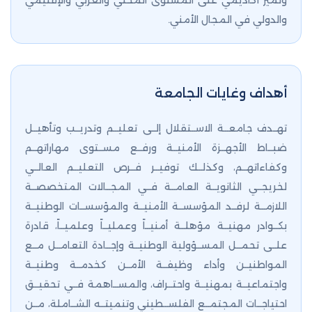
وتميز أكاديمي على المستوى المحلي والعربي والإقليمي
والدولي في المجال الأمني.
أهداف وغايات الجامعة
تهــدف جامعــة الاســتقلال إلــى تعليــم وتدريــب وتأهيــل
ضبــاط الأجهــزة الأمنيــة ورفــع مســتوى مهاراتهــم
وكفاءاتهــم، وكذلــك توفيــر فــرص التعليــم العالــي
لخريجــي الثانويــة العامــة فــي المجــالات المتخصصــة
اللازمــة لرفــد المؤسســة الأمنيــة والمؤسســات الوطنيــة
بكــوادر مهنيــة مؤهلــة أمنيــاً وعمليــاً وعلميــاً، قادرة
علــى تحمــل المســؤولية الوطنيــة وإجــادة التعامــل مــع
المواطنيــن وأداء وظيفــة الأمــن كخدمــة وطنيــة
واجتماعيــة بمهنيــة واحتــراف، والمســاهمة فــي تحقيــق
احتياجــات المجتمــع الفلســطيني وتنميتــه الشــاملة، مــن