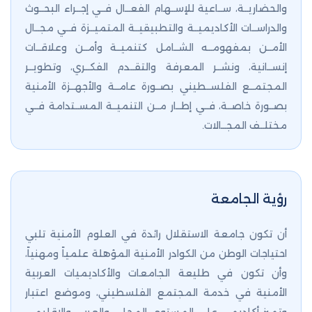
والحضاريــة، ســاعية للإســهام الفعــال فــي إجــراء البحــوث
والدراســات الأكاديميــة والتطبيقيــة المتميــزة فــي مجــال
الأمــن بمفهومــه الشــامل كتنميــة وأمــن وعلاقــات
إنســانية، ونشــر المعرفة والتقــدم الفكــري، وتطويــر
المجتمــع الفلســطيني بصــورة عامــة والأجهــزة الأمنية
بصــورة خاصــة، فــي إطــار مــن التنميــة المســتدامة فــي
مختلــف المجــالات.
رؤية الجامعة
أن تكون جامعة الاستقلال رائدة في العلوم الأمنية تلبي
احتياجات الوطن من الكوادر الأمنية المؤهلة علمياً ومهنياً،
وأن تكون في طليعة الجامعات والأكاديميات العربية
الأمنية في خدمة المجتمع الفلسطيني، وموضع اعتبار