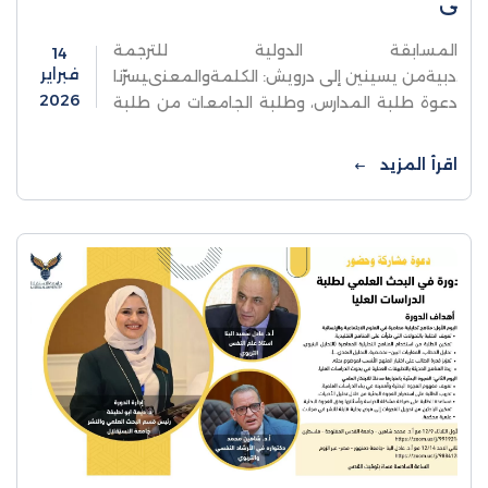
ى
المسابقة الدولية للترجمة
14
فبراير
الأدبيةمن يسينين إلى درويش: الكلمةوالمعنىيسرّنا
2026
دعوة طلبة المدارس، وطلبة الجامعات من طلبة
البكالوريوس والماجستير والدكتوراه ، ودارسي
الأقسام التحضيرية للغة الروسية إلى المشاركة
اقرأ المزيد
في هذه المسابقة الإبداعية الفريدة، التي تسعى
إلى