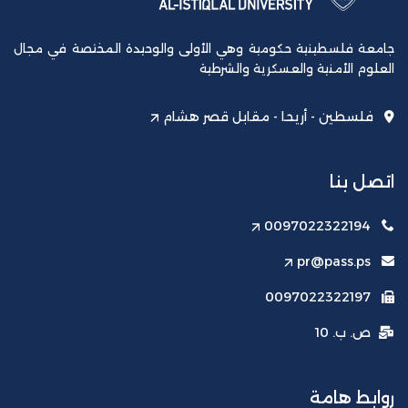
جامعة فلسطينية حكومية وهي الأولى والوحيدة المختصة في مجال
العلوم الأمنية والعسكرية والشرطية
فلسطين - أريحا - مقابل قصر هشام
اتصل بنا
0097022322194
pr@pass.ps
0097022322197
ص. ب. 10
روابط هامة