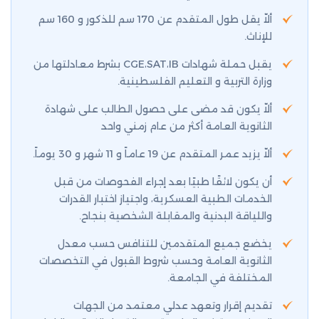
ألاّ يقل طول المتقدم عن 170 سم للذكور و 160 سم
للإناث.
يقبل حملة شهادات CGE،SAT،IB بشرط معادلتها من
وزارة التربية و التعليم الفلسطينية.
ألاّ يكون قد مضى على حصول الطالب على شهادة
الثانوية العامة أكثر من عام زمني واحد
ألاّ يزيد عمر المتقدم عن 19 عاماً و 11 شهر و 30 يوماً.
أن يكون لائقًا طبيًا بعد إجراء الفحوصات من قبل
الخدمات الطبية العسكرية، واجتياز اختبار القدرات
واللياقة البدنية والمقابلة الشخصية بنجاح.
يخضع جميع المتقدمين للتنافس حسب معدل
الثانوية العامة وحسب شروط القبول في التخصصات
المختلفة في الجامعة.
تقديم إقرار وتعهد عدلي معتمد من الجهات