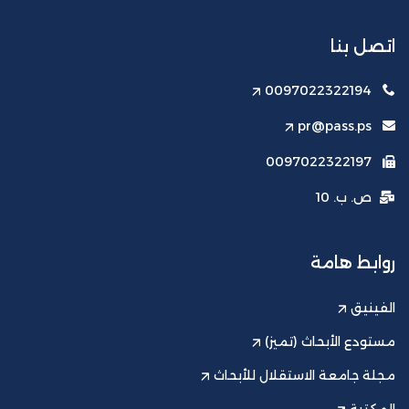
اتصل بنا
0097022322194
pr@pass.ps
0097022322197
ص. ب. 10
روابط هامة
الفينيق
مستودع الأبحاث (تميز)
مجلة جامعة الاستقلال للأبحاث