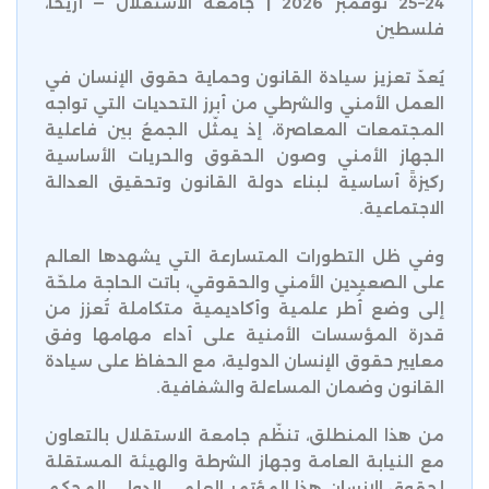
24–25 نوفمبر 2026 | جامعة الاستقلال — أريحا،
فلسطين
يُعدّ تعزيز سيادة القانون وحماية حقوق الإنسان في
العمل الأمني والشرطي من أبرز التحديات التي تواجه
المجتمعات المعاصرة، إذ يمثّل الجمعُ بين فاعلية
الجهاز الأمني وصون الحقوق والحريات الأساسية
ركيزةً أساسية لبناء دولة القانون وتحقيق العدالة
الاجتماعية.
وفي ظل التطورات المتسارعة التي يشهدها العالم
على الصعيدين الأمني والحقوقي، باتت الحاجة ملحّة
إلى وضع أُطر علمية وأكاديمية متكاملة تُعزز من
قدرة المؤسسات الأمنية على أداء مهامها وفق
معايير حقوق الإنسان الدولية، مع الحفاظ على سيادة
القانون وضمان المساءلة والشفافية.
من هذا المنطلق، تنظّم جامعة الاستقلال بالتعاون
مع النيابة العامة وجهاز الشرطة والهيئة المستقلة
لحقوق الإنسان هذا المؤتمر العلمي الدولي المحكم،