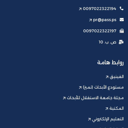
0097022322194
pr@pass.ps
0097022322197
ص. ب. 10
روابط هامة
الفينيق
مستودع الأبحاث (تميز)
مجلة جامعة الاستقلال للأبحاث
المكتبة
التعليم الإلكتروني