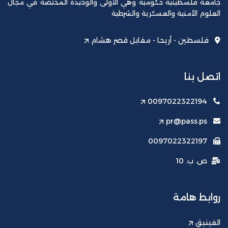
جامعة فلسطينية حكومية وهي الأولى والوحيدة المختصة في مجال
العلوم الأمنية والعسكرية والشرطية
فلسطين - أريحا - مقابل قصر هشام
اتصل بنا
0097022322194
pr@pass.ps
0097022322197
ص. ب. 10
روابط هامة
الفينيق